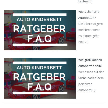
kaufen
[…]
Wie sicher sind
Autobetten?
Die Eltern zögern
meistens, wenn
es darum geht,
ein
[…]
Wie groß können
Autobetten sein?
Wenn man auf der
Suche nach einem
perfekten
Autobett
[…]