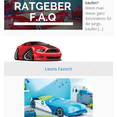
kaufen?
Wenn man
etwas ganz
Besonderes für
die Jungs
kaufen
[…]
Leons Favorit