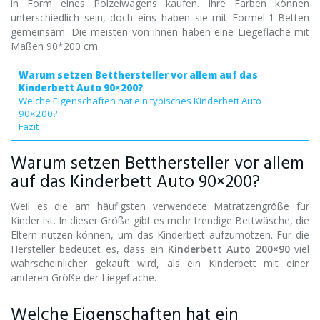
in Form eines Polzeiwagens kaufen. Ihre Farben können
unterschiedlich sein, doch eins haben sie mit Formel-1-Betten
gemeinsam: Die meisten von ihnen haben eine Liegefläche mit
Maßen 90*200 cm.
Warum setzen Betthersteller vor allem auf das
Kinderbett Auto 90×200?
Welche Eigenschaften hat ein typisches Kinderbett Auto
90×200?
Fazit
Warum setzen Betthersteller vor allem
auf das Kinderbett Auto 90×200?
Weil es die am häufigsten verwendete Matratzengröße für
Kinder ist. In dieser Größe gibt es mehr trendige Bettwäsche, die
Eltern nutzen können, um das Kinderbett aufzumotzen. Für die
Hersteller bedeutet es, dass ein
Kinderbett Auto 200×90
viel
wahrscheinlicher gekauft wird, als ein Kinderbett mit einer
anderen Größe der Liegefläche.
Welche Eigenschaften hat ein