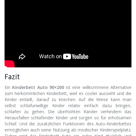
Fazit
Ein
Kinderbett Auto 90×200
ist eine willkommene Alternative
zum herkömmlichen Kinderbett, weil es cooler aussieht und die
Kinder einlädt, darauf zu kriechen. Auf die Weise kann man
selbst schlafunwillige Kinder relativ einfach dazu bringen,
schlafen zu gehen. Die überhöhten Ränder verhindern das
Herausfallen schlafender Kinder und sorgen so für erholsamen
Schlaf. Und die zusätzlichen Funktionen des Auto-Kinderbettes
ermöglichen auch seine Nutzung als modischer Kinderspielplatz.
Daher wird das Kinderbett Auto ein jedes Kind glücklich und