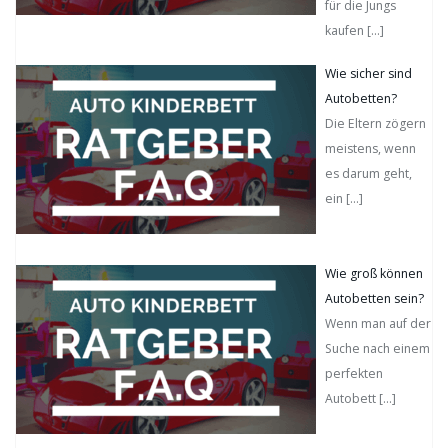
für die Jungs
kaufen
[…]
Wie sicher sind
Autobetten?
Die Eltern zögern
meistens, wenn
es darum geht,
ein
[…]
Wie groß können
Autobetten sein?
Wenn man auf der
Suche nach einem
perfekten
Autobett
[…]