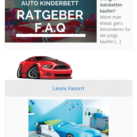
Autobetten
kaufen?
Wenn man
etwas ganz
Besonderes für
die Jungs
kaufen
[…]
Leons Favorit