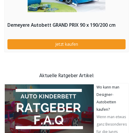
Demeyere Autobett GRAND PRIX 90 x 190/200 cm
Jetzt kaufen
Aktuelle Ratgeber Artikel:
Wo kann man
Designer-
Autobetten
kaufen?
Wenn man etwas
ganz Besonderes
für die Jungs