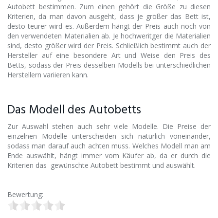
Autobett bestimmen. Zum einen gehört die Größe zu diesen
Kriterien, da man davon ausgeht, dass je größer das Bett ist,
desto teurer wird es. Außerdem hängt der Preis auch noch von
den verwendeten Materialien ab. Je hochweritger die Materialien
sind, desto größer wird der Preis. Schließlich bestimmt auch der
Hersteller auf eine besondere Art und Weise den Preis des
Betts, sodass der Preis desselben Modells bei unterschiedlichen
Herstellern variieren kann.
Das Modell des Autobetts
Zur Auswahl stehen auch sehr viele Modelle. Die Preise der
einzelnen Modelle unterscheiden sich natürlich voneinander,
sodass man darauf auch achten muss. Welches Modell man am
Ende auswählt, hängt immer vom Käufer ab, da er durch die
Kriterien das gewünschte Autobett bestimmt und auswählt.
Bewertung: