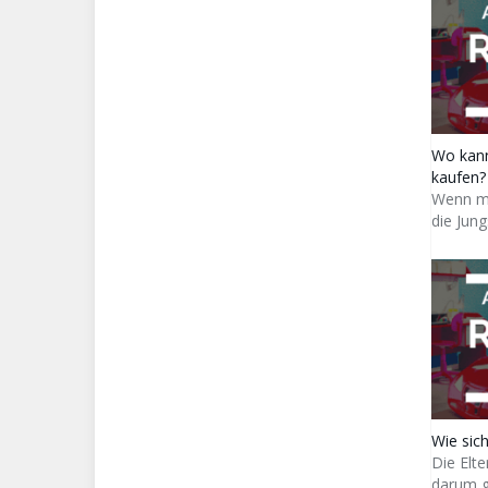
Wo kann
kaufen?
Wenn ma
die Jun
Wie sic
Die Elt
darum g