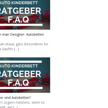
 man Designer- Autobetten
n etwas ganz Besonderes für
gs kaufen
[…]
her sind Autobetten?
ern zögern meistens, wenn es
eht, ein
[…]